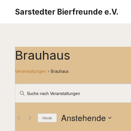
Zum
Sarstedter Bierfreunde e.V.
Inhalt
springen
Brauhaus
Veranstaltungen
Brauhaus
Veranstaltungen
Veranstaltungen
Bitte
Schlüsselwort
Suche
eingeben.
und
Anstehende
Suche
Heute
nach
Ansichten,
Datum
Veranstaltungen