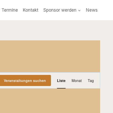
e Termine
Kontakt
Sponsor werden
News
Veranstaltu
Veranstaltungen suchen
Liste
Monat
Tag
Ansichten-
Navigation